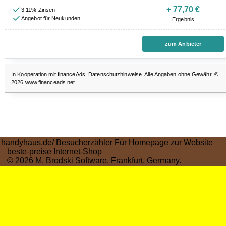
handyhaus.de/ Besucherzähler Für Homepage zur Website
beste-preise Internet-Shop
© 2026 M. Brodski Software, Frankfurt, Germany.