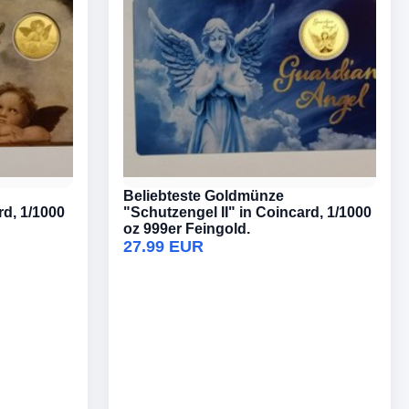
Beliebteste Goldmünze
rd, 1/1000
"Schutzengel II" in Coincard, 1/1000
oz 999er Feingold.
27.99 EUR