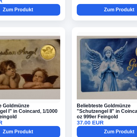
R
Zum Produkt
Zum Produkt
te Goldmünze
Beliebteste Goldmünze
el I" in Coincard, 1/1000
"Schutzengel II" in Coinca
eingold
oz 999er Feingold
R
37.00 EUR
Zum Produkt
Zum Produkt