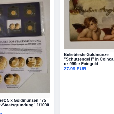
Beliebteste Goldmünze
"Schutzengel I" in Coinca
oz 999er Feingold.
27.99 EUR
Set: 5 x Goldmünzen "75
-Staatsgründung" 1/1000