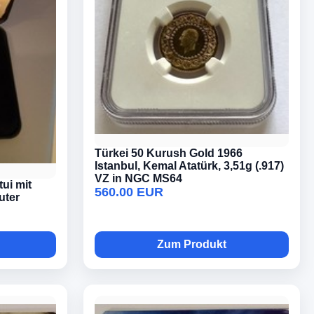
Türkei 50 Kurush Gold 1966
Istanbul, Kemal Atatürk, 3,51g (.917)
VZ in NGC MS64
ui mit
560.00 EUR
guter
Zum Produkt