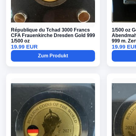
République du Tchad 3000 Francs
1/500 oz G
CFA Frauenkirche Dresden Gold 999
Abendmahl
1/500 oz
999 m. Zert
19.99 EUR
19.99 EU
Zum Produkt