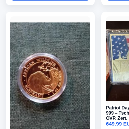
Patriot Da
999 – Tsch
OVP, Zert.
649.99 E