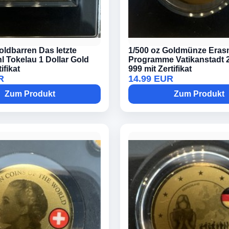
oldbarren Das letzte
1/500 oz Goldmünze Era
 Tokelau 1 Dollar Gold
Programme Vatikanstadt 
ifikat
999 mit Zertifikat
R
14.99 EUR
Zum Produkt
Zum Produkt