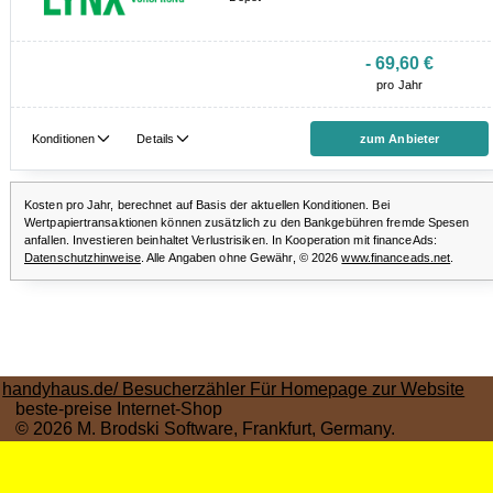
handyhaus.de/ Besucherzähler Für Homepage zur Website
beste-preise Internet-Shop
© 2026 M. Brodski Software, Frankfurt, Germany.